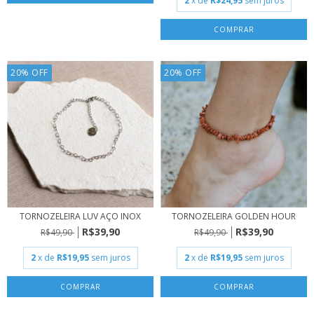
2
x de
R$24,95
sem juros
COMPRAR
20
%
OFF
20
%
OFF
TORNOZELEIRA LUV AÇO INOX
TORNOZELEIRA GOLDEN HOUR
R$39,90
R$39,90
R$49,90
R$49,90
2
x de
R$19,95
sem juros
2
x de
R$19,95
sem juros