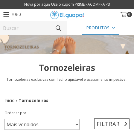
Nova por aqui? Use o cupom PRIMEIRACOMPRA <3
0
MENU
PRODUTOS
Tornozeleiras
Tornozeleiras exclusivas com fecho ajustável e acabamento impecável.
Início
/
Tornozeleiras
Ordenar por
FILTRAR