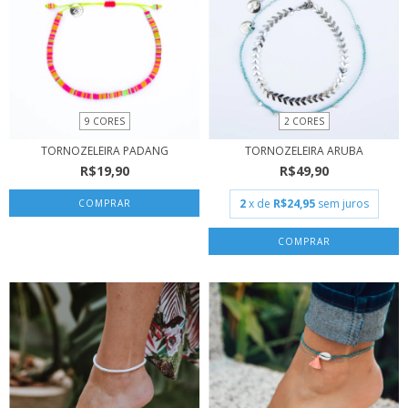
9 CORES
2 CORES
TORNOZELEIRA PADANG
TORNOZELEIRA ARUBA
R$19,90
R$49,90
2
x de
R$24,95
sem juros
COMPRAR
COMPRAR