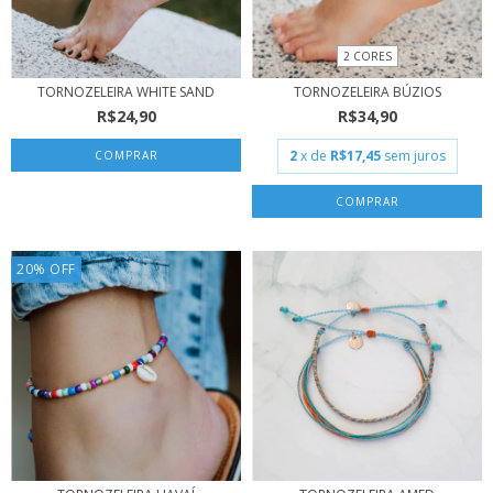
2 CORES
TORNOZELEIRA WHITE SAND
TORNOZELEIRA BÚZIOS
R$24,90
R$34,90
2
x de
R$17,45
sem juros
COMPRAR
20
%
OFF