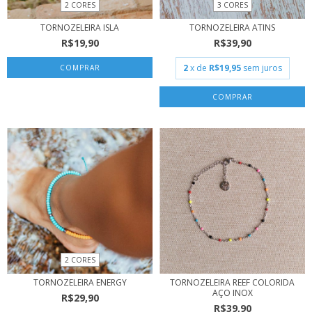
2 CORES
3 CORES
TORNOZELEIRA ISLA
TORNOZELEIRA ATINS
R$19,90
R$39,90
2
x de
R$19,95
sem juros
COMPRAR
COMPRAR
2 CORES
TORNOZELEIRA ENERGY
TORNOZELEIRA REEF COLORIDA
AÇO INOX
R$29,90
R$39,90