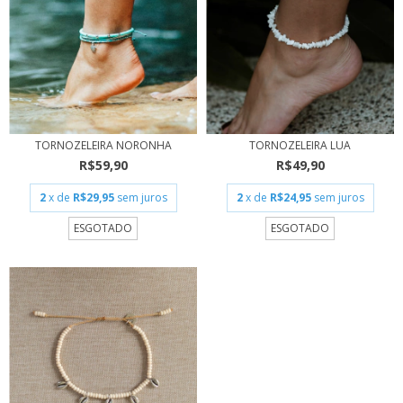
TORNOZELEIRA NORONHA
TORNOZELEIRA LUA
R$59,90
R$49,90
2
x de
R$29,95
sem juros
2
x de
R$24,95
sem juros
ESGOTADO
ESGOTADO