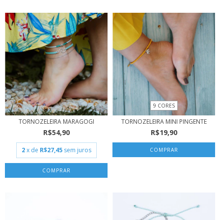
9 CORES
TORNOZELEIRA MARAGOGI
TORNOZELEIRA MINI PINGENTE
R$54,90
R$19,90
2
x de
R$27,45
sem juros
COMPRAR