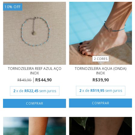
10
%
OFF
2 CORES
TORNOZELEIRA REEF AZUL AÇO
TORNOZELEIRA AQUA (ONDA)
INOX
INOX
R$44,90
R$39,90
R$49,90
2
x de
R$19,95
sem juros
2
x de
R$22,45
sem juros
COMPRAR