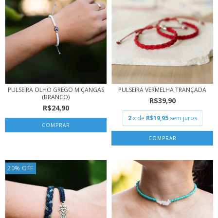
PULSEIRA OLHO GREGO MIÇANGAS
PULSEIRA VERMELHA TRANÇADA
(BRANCO)
R$39,90
R$24,90
2
x de
R$19,95
sem juros
20
%
OFF