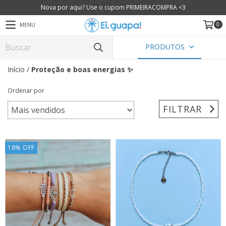
Nova por aqui? Use o cupom PRIMEIRACOMPRA <3
0
MENU
PRODUTOS
Início
/
Proteção e boas energias ✨
Ordenar por
FILTRAR
18
%
OFF