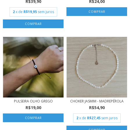
R$39,90
R$24,00
2
x de
R$19,95
sem juros
COMPRAR
PULSEIRA OLHO GREGO
CHOKER JASMIM - MADREPÉROLA
R$19,00
R$54,90
2
x de
R$27,45
sem juros