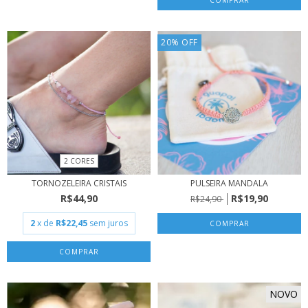
20
%
OFF
2 CORES
TORNOZELEIRA CRISTAIS
PULSEIRA MANDALA
R$44,90
R$19,90
R$24,90
2
x de
R$22,45
sem juros
COMPRAR
NOVO