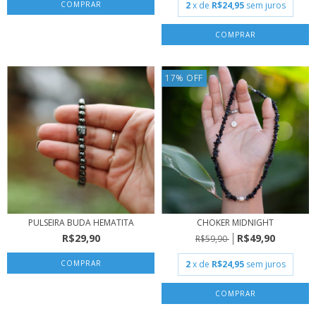
2
x de
R$24,95
sem juros
17
%
OFF
PULSEIRA BUDA HEMATITA
CHOKER MIDNIGHT
R$29,90
R$49,90
R$59,90
COMPRAR
2
x de
R$24,95
sem juros