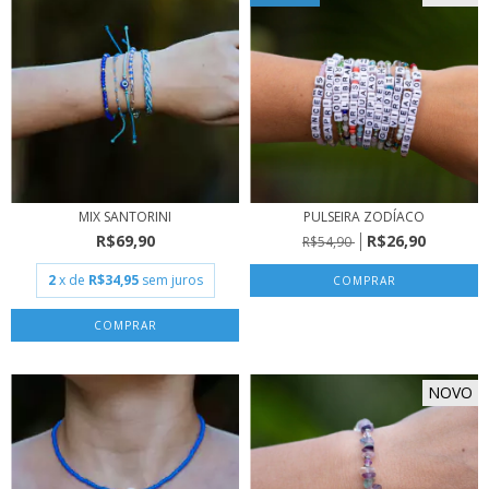
MIX SANTORINI
PULSEIRA ZODÍACO
R$69,90
R$26,90
R$54,90
2
x de
R$34,95
sem juros
COMPRAR
NOVO