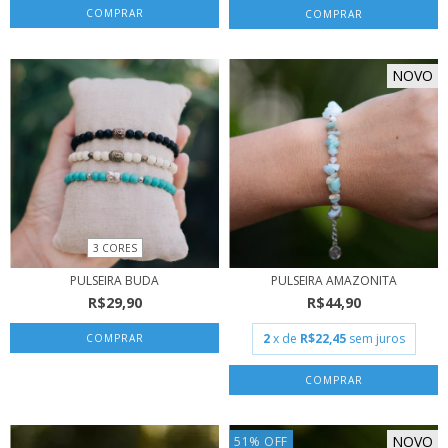
NOVO
3 CORES
PULSEIRA BUDA
PULSEIRA AMAZONITA
R$29,90
R$44,90
2
x de
R$22,45
sem juros
COMPRAR
NOVO
51
%
OFF