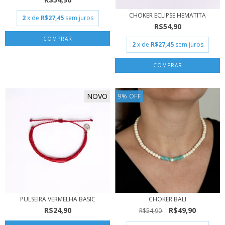
CHOKER ECLIPSE HEMATITA
2
x de
R$27,45
sem juros
R$54,90
2
x de
R$27,45
sem juros
NOVO
9
%
OFF
PULSEIRA VERMELHA BASIC
CHOKER BALI
R$24,90
R$49,90
R$54,90