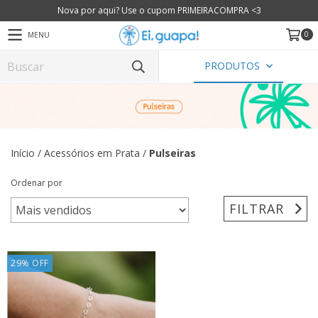
Nova por aqui? Use o cupom PRIMEIRACOMPRA <3
0
MENU
PRODUTOS
Início
/
Acessórios em Prata
/
Pulseiras
Ordenar por
FILTRAR
29
%
OFF