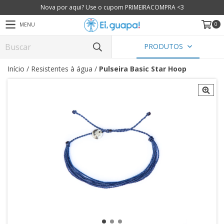
Nova por aqui? Use o cupom PRIMEIRACOMPRA <3
0
MENU
PRODUTOS
Início
/
Resistentes à água
/
Pulseira Basic Star Hoop