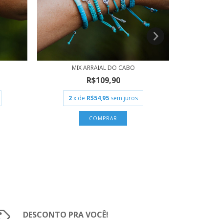
MIX ARRAIAL DO CABO
R$109,90
R
2
x de
R$54,95
sem juros
2
x
DESCONTO PRA VOCÊ!