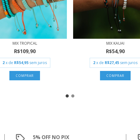
MIX TROPICAL
MIX KAUAI
R$109,90
R$54,90
2
x de
R$54,95
sem juros
2
x de
R$27,45
sem juros
5% OFF NO PIX