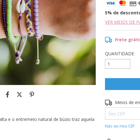
5% de descont
VER MEIOS DE 
Frete gráti
QUANTIDADE
Entregas para o 
Meios de en
lta e o entremeio natural de búzio traz aquela
Não sei meu CEP