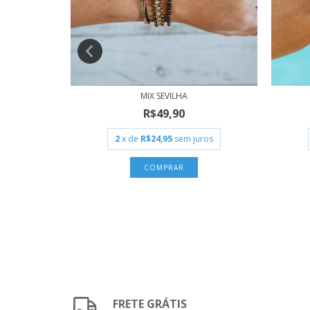
MIX SEVILHA
R$49,90
ros
2
x de
R$24,95
sem juros
FRETE GRÁTIS