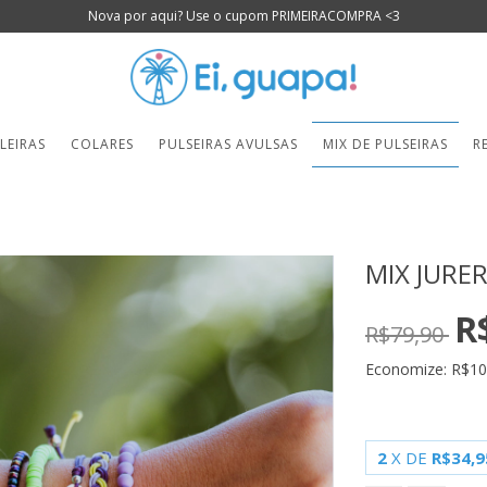
Nova por aqui? Use o cupom PRIMEIRACOMPRA <3
LEIRAS
COLARES
PULSEIRAS AVULSAS
MIX DE PULSEIRAS
R
MIX JURE
R
R$79,90
Economize:
R$10
2
X DE
R$34,9