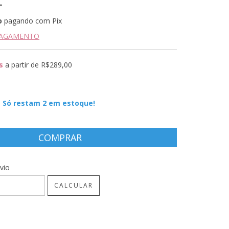
o
pagando com Pix
PAGAMENTO
s
a partir de
R$289,00
Só restam
2
em estoque!
CEP:
ALTERAR CEP
vio
CALCULAR